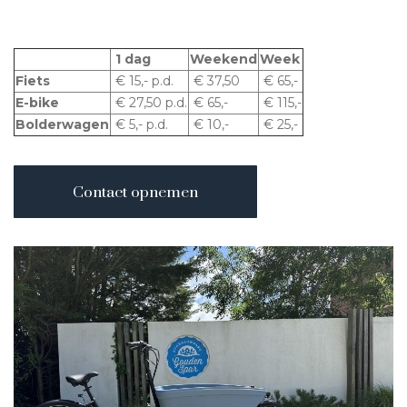
1 dag
Weekend
Week
Fiets
€ 15,- p.d.
€ 37,50
€ 65,-
E-bike
€ 27,50 p.d.
€ 65,-
€ 115,-
Bolderwagen
€ 5,- p.d.
€ 10,-
€ 25,-
Contact opnemen