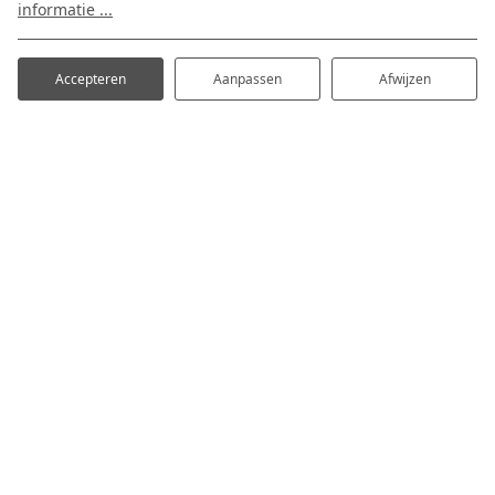
informatie ...
hoogte van het laatste nieuws en de
leukste activiteiten in de omgeving.
Accepteren
Aanpassen
Afwijzen