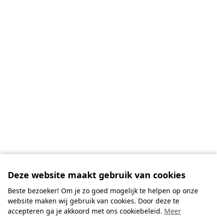
Deze website maakt gebruik van cookies
Volg de Gouden Spar
Beste bezoeker! Om je zo goed mogelijk te helpen op onze
website maken wij gebruik van cookies. Door deze te
accepteren ga je akkoord met ons cookiebeleid.
Meer
Door ons te volgen, blijft u altijd op de